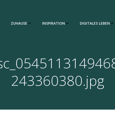
ZUHAUSE
INSPIRATION
DIGITALES LEBEN
sc_054511314946
243360380.jpg