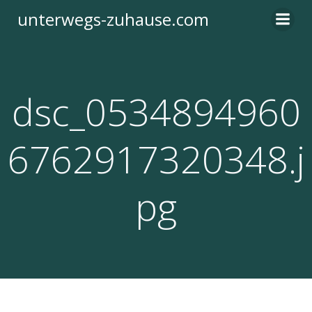
Zum
unterwegs-zuhause.com
Inhalt
springen
dsc_0534894960
6762917320348.j
pg