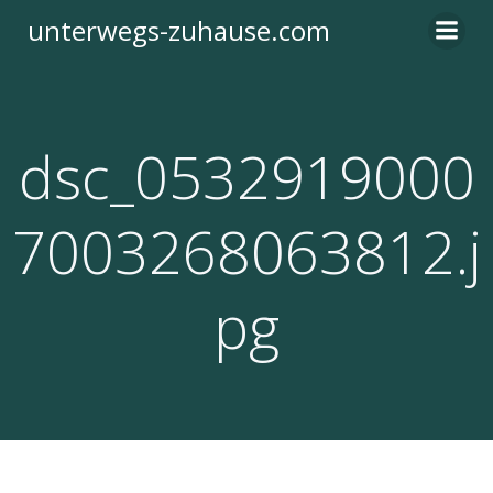
Zum
unterwegs-zuhause.com
Inhalt
springen
dsc_0532919000
7003268063812.j
pg