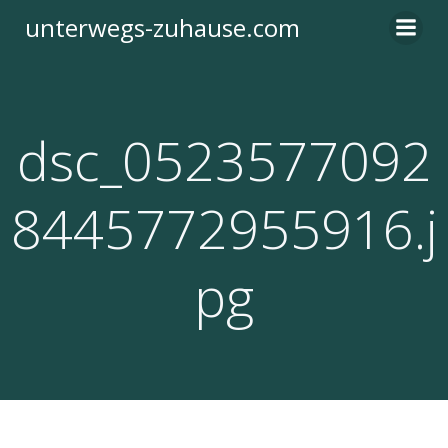
Zum
unterwegs-zuhause.com
Inhalt
springen
dsc_0523577092
8445772955916.j
pg