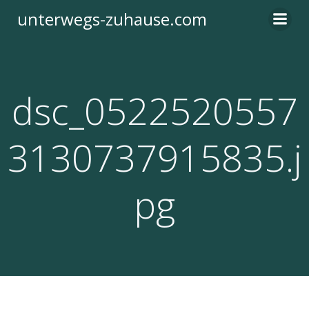
Zum
unterwegs-zuhause.com
Inhalt
springen
dsc_0522520557
3130737915835.j
pg