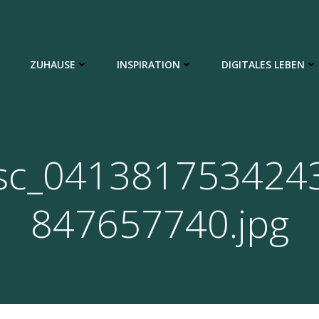
ZUHAUSE
INSPIRATION
DIGITALES LEBEN
sc_041381753424
847657740.jpg