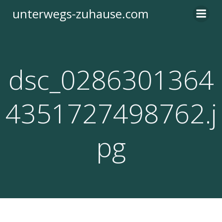
Zum
unterwegs-zuhause.com
Inhalt
springen
dsc_0286301364
4351727498762.j
pg