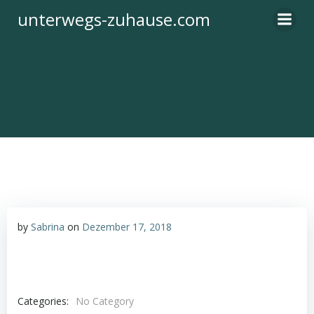
Zum
unterwegs-zuhause.com
Inhalt
springen
by
Sabrina
on
Dezember 17, 2018
Categories:
No Category