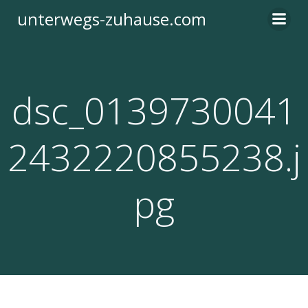
Zum
unterwegs-zuhause.com
Inhalt
springen
dsc_0139730041
2432220855238.j
pg