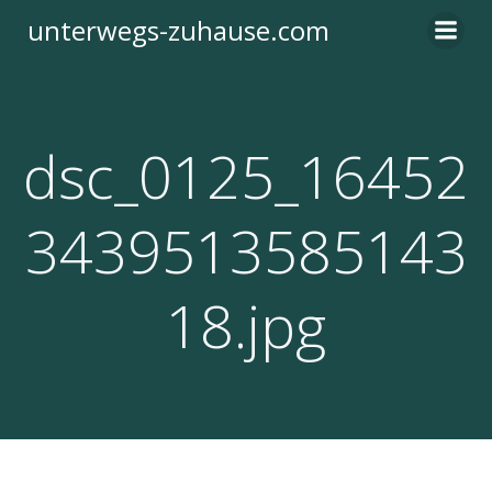
Zum
unterwegs-zuhause.com
Inhalt
springen
dsc_0125_16452
3439513585143
18.jpg