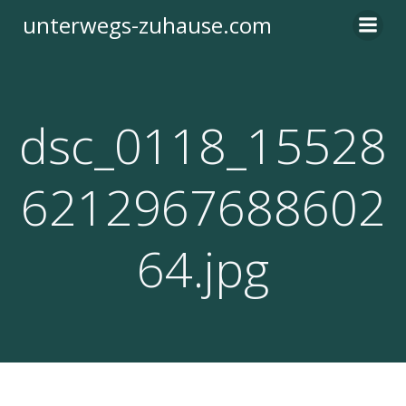
Zum
unterwegs-zuhause.com
Inhalt
springen
dsc_0118_15528
6212967688602
64.jpg