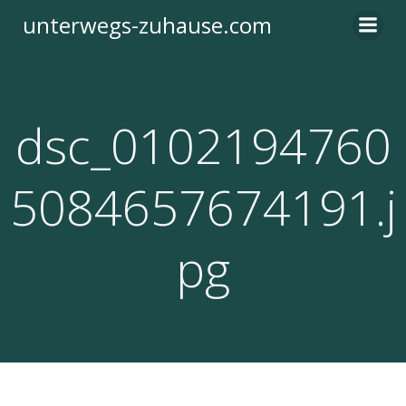
Zum
unterwegs-zuhause.com
Inhalt
springen
dsc_0102194760
5084657674191.j
pg