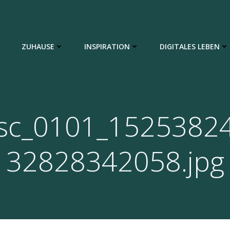
ZUHAUSE
INSPIRATION
DIGITALES LEBEN
sc_0101_1525382
32828342058.jpg