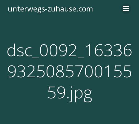
Zum
unterwegs-zuhause.com
Inhalt
springen
dsc_0092_16336
9325085700155
59.jpg