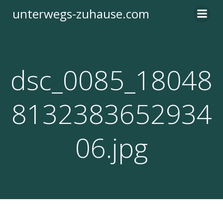
Zum
unterwegs-zuhause.com
Inhalt
springen
dsc_0085_18048
8132383652934
06.jpg