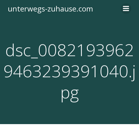
Zum
unterwegs-zuhause.com
Inhalt
springen
dsc_0082193962
9463239391040.j
pg