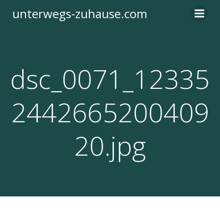
Zum
unterwegs-zuhause.com
Inhalt
springen
dsc_0071_12335
2442665200409
20.jpg