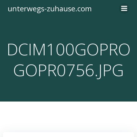
Zum
unterwegs-zuhause.com
Inhalt
springen
DCIM100GOPRO
GOPR0756.JPG