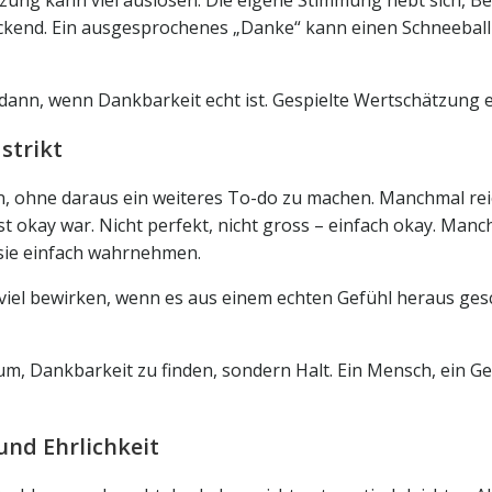
zung kann viel auslösen. Die eigene Stimmung hebt sich, Be
eckend. Ein ausgesprochenes „Danke“ kann einen Schneeball 
ur dann, wenn Dankbarkeit echt ist. Gespielte Wertschätzung
strikt
ren, ohne daraus ein weiteres To-do zu machen. Manchmal re
t okay war. Nicht perfekt, nicht gross – einfach okay. Manc
 sie einfach wahrnehmen.
iel bewirken, wenn es aus einem echten Gefühl heraus gesc
m, Dankbarkeit zu finden, sondern Halt. Ein Mensch, ein Ge
und Ehrlichkeit