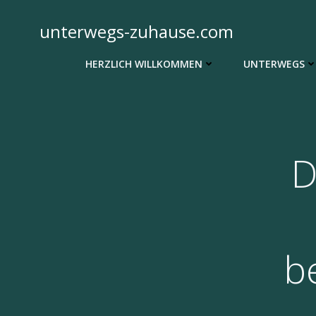
Zum
Inhalt
unterwegs-zuhause.com
springen
HERZLICH WILLKOMMEN
UNTERWEGS
D
b