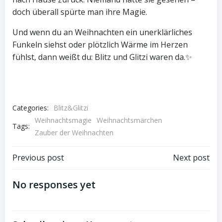
doch überall spürte man ihre Magie.
Und wenn du an Weihnachten ein unerklärliches
Funkeln siehst oder plötzlich Wärme im Herzen
fühlst, dann weißt du: Blitz und Glitzi waren da.✨
Categories:
Blitz&Glitzi
Weihnachtsmagie
Weihnachtsmärchen
Tags:
Zauber der Weihnachten
Post
Post
Previous post
Next post
navigation
navigation
No responses yet