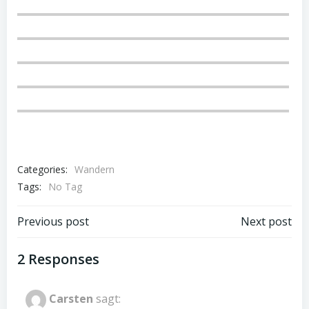
Categories:
Wandern
Tags:
No Tag
Post
Post
Previous post
Next post
navigation
navigation
2 Responses
Carsten
sagt: