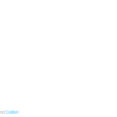
and
Colibri