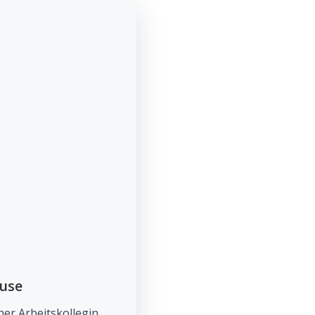
euse
ner Arbeitskollegin