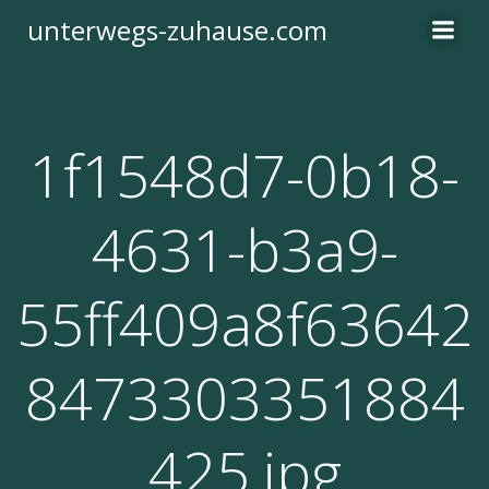
Zum
unterwegs-zuhause.com
Inhalt
springen
1f1548d7-0b18-
4631-b3a9-
55ff409a8f63642
8473303351884
425.jpg