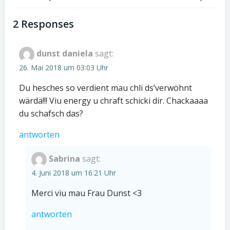
Post
Post
navigation
navigation
2 Responses
dunst daniela
sagt:
26. Mai 2018 um 03:03 Uhr
Du hesches so verdient mau chli ds’verwöhnt
wärdä!!! Viu energy u chraft schicki dir. Chackaaaa
du schafsch das?
antworten
Sabrina
sagt:
4. Juni 2018 um 16:21 Uhr
Merci viu mau Frau Dunst <3
antworten