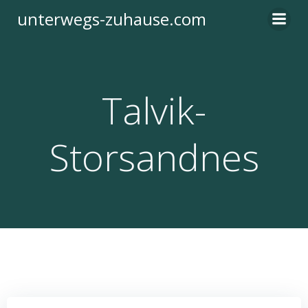
Zum
unterwegs-zuhause.com
Inhalt
springen
Talvik-
Storsandnes