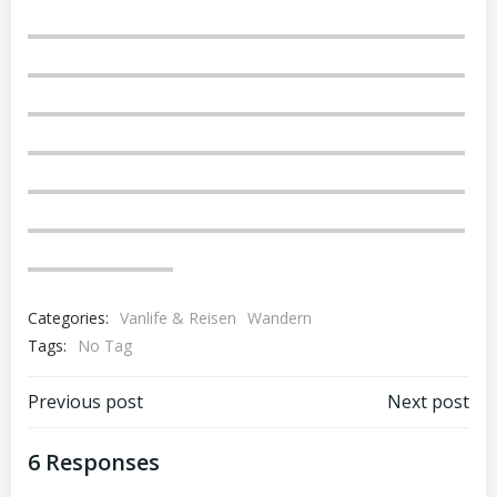
Categories:
Vanlife & Reisen
Wandern
Tags:
No Tag
Post
Post
Previous post
Next post
navigation
navigation
6 Responses