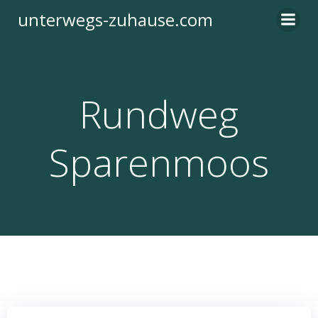
Zum
unterwegs-zuhause.com
Inhalt
springen
Rundweg
Sparenmoos