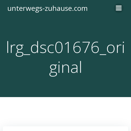
Zum
unterwegs-zuhause.com
Inhalt
springen
lrg_dsc01676_ori
ginal