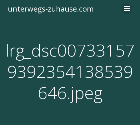
Zum
unterwegs-zuhause.com
Inhalt
springen
lrg_dsc00733157
9392354138539
646.jpeg