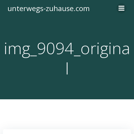
Zum
unterwegs-zuhause.com
Inhalt
springen
img_9094_origina
l