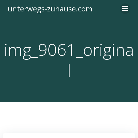
Zum
unterwegs-zuhause.com
Inhalt
springen
img_9061_origina
l