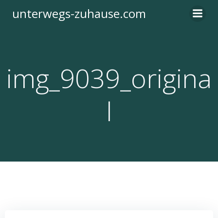
Zum
unterwegs-zuhause.com
Inhalt
springen
img_9039_origina
l