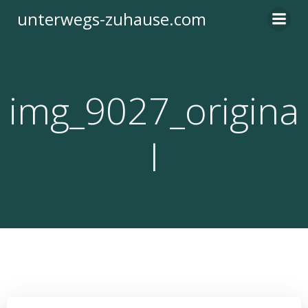
Zum
unterwegs-zuhause.com
Inhalt
springen
img_9027_origina
l