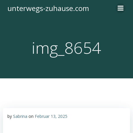
Zum
unterwegs-zuhause.com
Inhalt
springen
img_8654
by
Sabrina
on
Februar 13, 2025