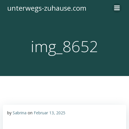
Zum
unterwegs-zuhause.com
Inhalt
springen
img_8652
by
Sabrina
on
Februar 13, 2025