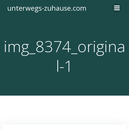
Zum
unterwegs-zuhause.com
Inhalt
springen
img_8374_origina
l-1