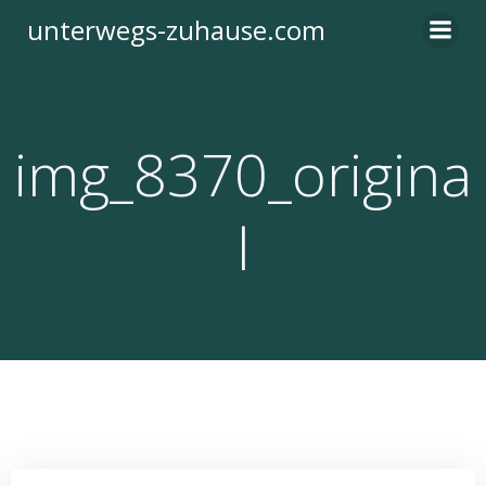
Zum
unterwegs-zuhause.com
Inhalt
springen
img_8370_origina
l