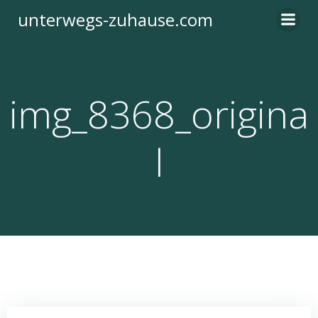
Zum
unterwegs-zuhause.com
Inhalt
springen
img_8368_origina
l