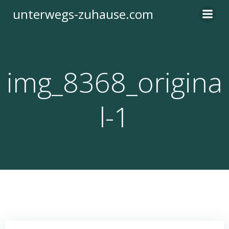
Zum
unterwegs-zuhause.com
Inhalt
springen
img_8368_origina
l-1