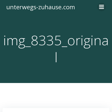
Zum
unterwegs-zuhause.com
Inhalt
springen
img_8335_origina
l