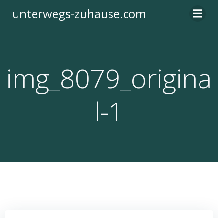
Zum
unterwegs-zuhause.com
Inhalt
springen
img_8079_origina
l-1