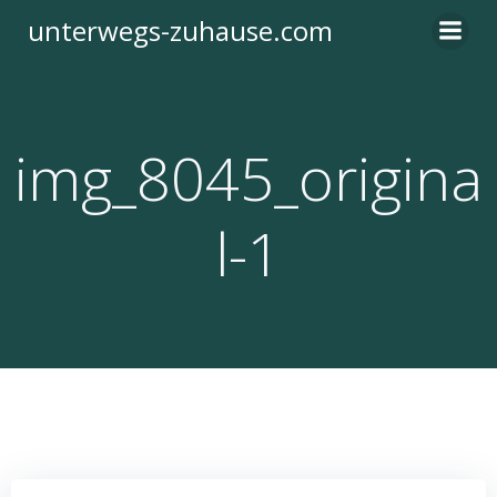
Zum
unterwegs-zuhause.com
Inhalt
springen
img_8045_origina
l-1