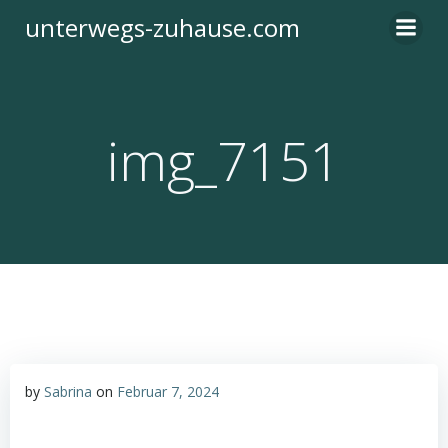
Zum
unterwegs-zuhause.com
Inhalt
springen
img_7151
by
Sabrina
on
Februar 7, 2024