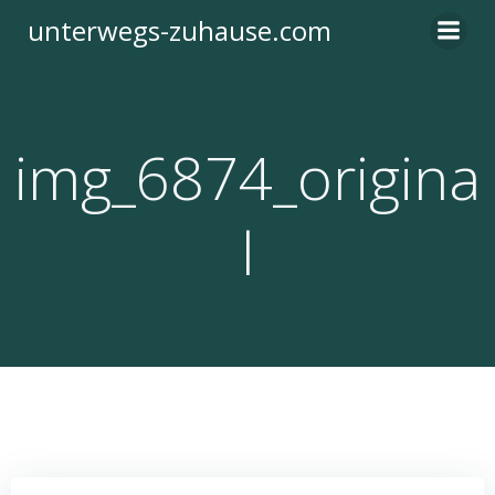
Zum
unterwegs-zuhause.com
Inhalt
springen
img_6874_origina
l