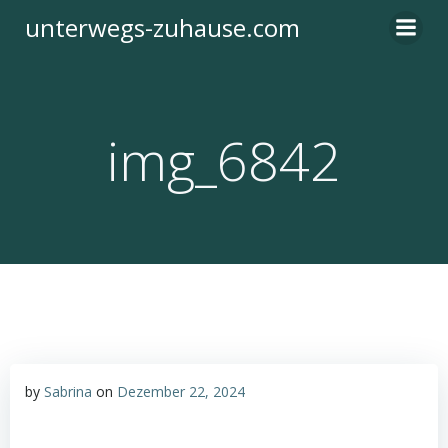
Zum
unterwegs-zuhause.com
Inhalt
springen
img_6842
by
Sabrina
on
Dezember 22, 2024