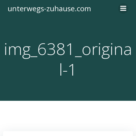
Zum
unterwegs-zuhause.com
Inhalt
springen
img_6381_origina
l-1