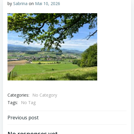
by
Sabrina
on
Mai 10, 2026
Categories:
No Category
Tags:
No Tag
Post
Previous post
No responses yet