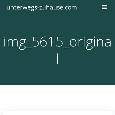
Zum
unterwegs-zuhause.com
Inhalt
springen
img_5615_origina
l