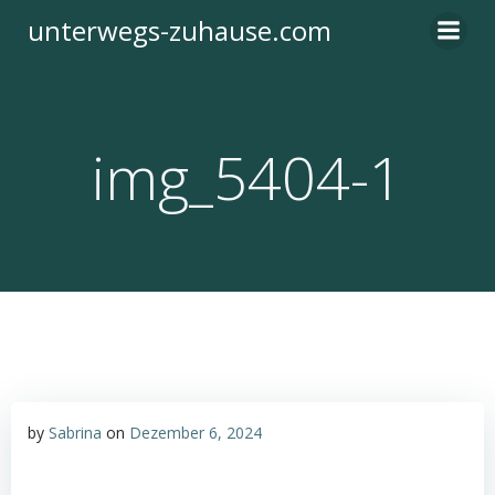
Zum
unterwegs-zuhause.com
Inhalt
springen
img_5404-1
by
Sabrina
on
Dezember 6, 2024