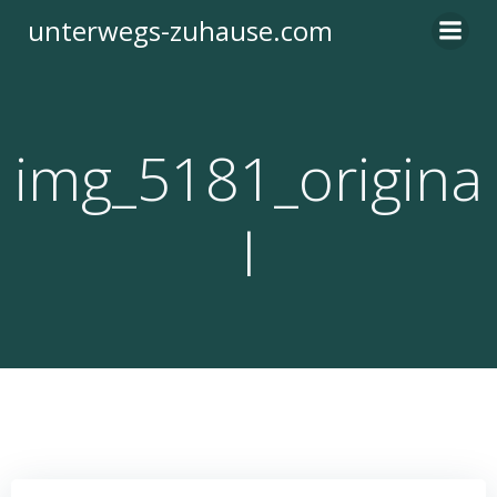
Zum
unterwegs-zuhause.com
Inhalt
springen
img_5181_origina
l