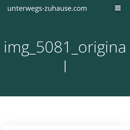
Zum
unterwegs-zuhause.com
Inhalt
springen
img_5081_origina
l